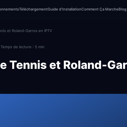
onnements
Téléchargement
Guide d'Installation
Comment Ça Marche
Blog
nis et Roland-Garros en IPTV
| Temps de lecture : 5 min
le Tennis et Roland-Ga